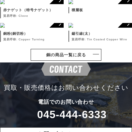
赤ナゲット（特号ナゲット）
積層板
貿易呼称: Clove
銅粉(銅切粉）
錫引線(太）
貿易呼称: Copper Turning
貿易呼称: Tin Coated Copper Wire
銅の商品一覧に戻る
買取・販売価格は
お問い合わせください
電話でのお問い合わせ
045-444-6333