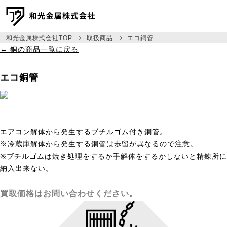
和光金属株式会社TOP
取扱商品
エコ銅管
← 銅の商品一覧に戻る
メッセージ
エコ銅管
事業紹介
取扱商品
相場建値情報
エアコン解体から発生するブチルゴム付き銅管。
※冷蔵庫解体から発生する銅管は歩留が異なるので注意。
会社情報
※ブチルゴムは焼き処理をするか手解体をするかしないと精錬所に
納入出来ない。
採用情報
買取価格はお問い合わせください。
045-444-6333
TEL:
お問い合わせ