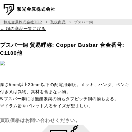
和光金属株式会社TOP
取扱商品
ブスバー銅
← 銅の商品一覧に戻る
メッセージ
ブスバー銅
貿易呼称: Copper Busbar
合金番号:
事業紹介
C1100他
取扱商品
相場建値情報
厚さ5mm以上20mm以下の配電用銅版。メッキ、ハンダ、ペンキ
会社情報
付き又は異物、異材を含まない物。
採用情報
※ブスバー銅には無酸素銅の物もタフピッチ銅の物もある。
※ドラム缶やパレット入るサイズが望ましい。
045-444-6333
TEL:
買取価格はお問い合わせください。
お問い合わせ