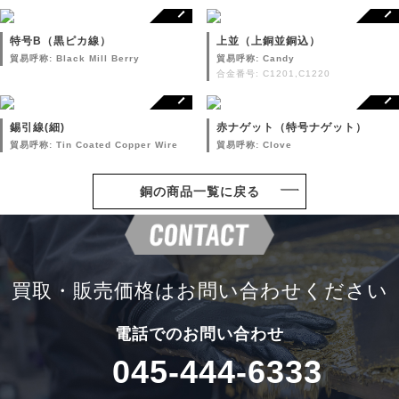
特号B（黒ピカ線）
上並（上銅並銅込）
貿易呼称: Black Mill Berry
貿易呼称: Candy
合金番号: C1201,C1220
錫引線(細)
赤ナゲット（特号ナゲット）
貿易呼称: Tin Coated Copper Wire
貿易呼称: Clove
銅の商品一覧に戻る
買取・販売価格は
お問い合わせください
電話でのお問い合わせ
045-444-6333