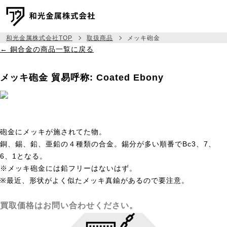
和光金属株式会社TOP
取扱商品
メッキ砲金
← 銅合金の商品一覧に戻る
メッセージ
メッキ砲金
貿易呼称: Coated Ebony
事業紹介
取扱商品
相場建値情報
砲金にメッキが施されてた物。
銅、錫、鉛、亜鉛の４種類の合金。錫分が多い順番でBc3、7、
会社情報
6、1となる。
※メッキ砲金には鉛フリーはないはず。
採用情報
※最近、形状がよく似たメッキ真鍮があるので要注意。
045-444-6333
TEL:
買取価格はお問い合わせください。
お問い合わせ