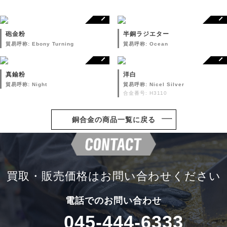
砲金粉
半銅ラジエター
貿易呼称: Ebony Turning
貿易呼称: Ocean
真鍮粉
洋白
貿易呼称: Night
貿易呼称: Nicel Silver
合金番号: H3110
銅合金の商品一覧に戻る
買取・販売価格は
お問い合わせください
電話でのお問い合わせ
045-444-6333