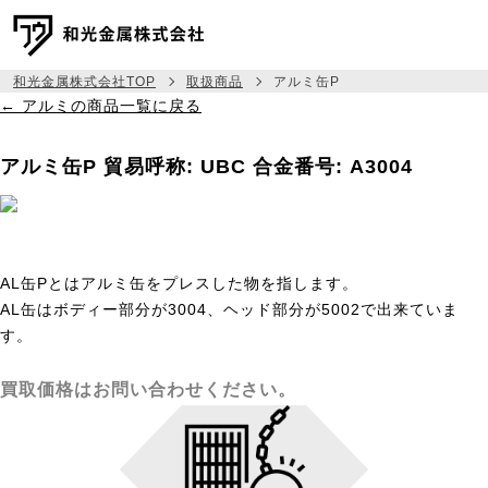
和光金属株式会社TOP
取扱商品
アルミ缶P
← アルミの商品一覧に戻る
メッセージ
アルミ缶P
貿易呼称: UBC
合金番号: A3004
事業紹介
取扱商品
相場建値情報
AL缶Pとはアルミ缶をプレスした物を指します。
AL缶はボディー部分が3004、ヘッド部分が5002で出来ていま
会社情報
す。
採用情報
買取価格はお問い合わせください。
045-444-6333
TEL:
お問い合わせ