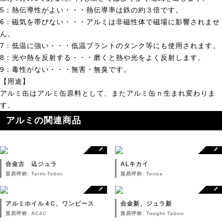
5：熱伝導性がよい・・・熱伝導率は鉄の約３倍です。
6：磁気を帯びない・・・アルミは非磁性体で磁場に影響されませ
ん。
7：低温に強い・・・低温プラントのタンク等にも使用されます。
8：光や熱を反射する・・・磨くと熱や光をよく反射します。
9：毒性がない・・・無害・無臭です。
【用途】
アルミ缶はアルミ缶原料として、またアルミ缶ｎ生まれ変わりま
す。
アルミの関連商品
合金古 込ジュラ
ALキカイ
貿易呼称: Taint-Tabor
貿易呼称: Tense
アルミホイル４C、ワンピース
合金新、ジュラ新
貿易呼称: AC4C
貿易呼称: Tought-Taboo