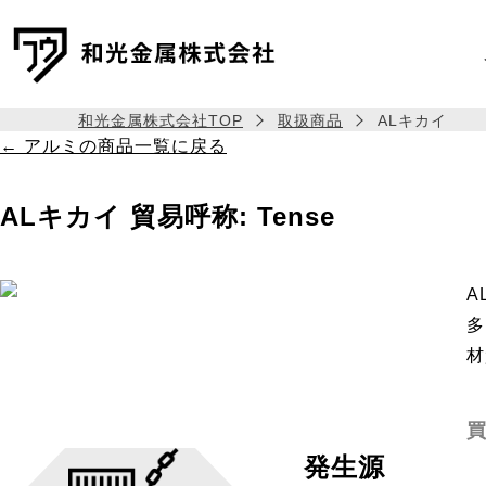
和光金属株式会社TOP
取扱商品
ALキカイ
← アルミの商品一覧に戻る
ALキカイ
貿易呼称: Tense
A
多
材
発生源