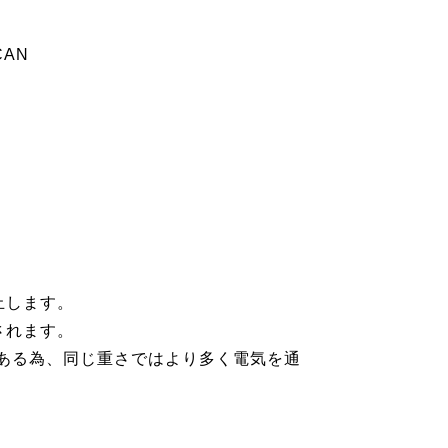
AN
止します。
されます。
である為、同じ重さではより多く電気を通