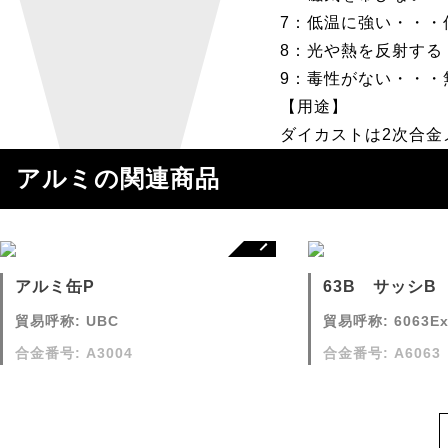
7：低温に強い・・・
8：光や熱を反射する
9：毒性がない・・・
【用途】
ダイカストは2次合金
アルミの関連商品
アルミ缶P
63B サッシB
貿易呼称: UBC
貿易呼称: 6063Ext
合金番号: A3004
合金番号: A6063