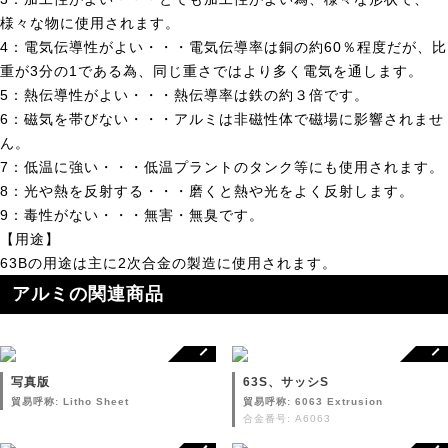
様々な物に使用されます。
4：電気伝導性がよい・・・電気伝導率は銅の約60％程度だが、比
重が3分の1である為、同じ重さではより多く電気を通します。
5：熱伝導性がよい・・・熱伝導率は鉄の約３倍です。
6：磁気を帯びない・・・アルミは非磁性体で磁場に影響されませ
ん。
7：低温に強い・・・低温プラントのタンク等にも使用されます。
8：光や熱を反射する・・・磨くと熱や光をよく反射します。
9：毒性がない・・・無害・無臭です。
【用途】
63Bの用途は主に2次合金の製造に使用されます。
アルミの関連商品
写真版
63S、サッシS
貿易呼称: Litho Sheet
貿易呼称: 6063 Extrusion
合金番号: A6063