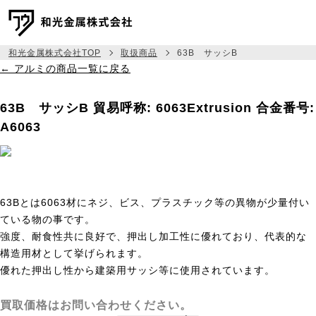
和光金属株式会社TOP
取扱商品
63B サッシB
← アルミの商品一覧に戻る
メッセージ
63B サッシB
貿易呼称: 6063Extrusion
合金番号:
事業紹介
A6063
取扱商品
相場建値情報
63Bとは6063材にネジ、ビス、プラスチック等の異物が少量付い
会社情報
ている物の事です。
採用情報
強度、耐食性共に良好で、押出し加工性に優れており、代表的な
構造用材として挙げられます。
優れた押出し性から建築用サッシ等に使用されています。
045-444-6333
TEL:
買取価格はお問い合わせください。
お問い合わせ