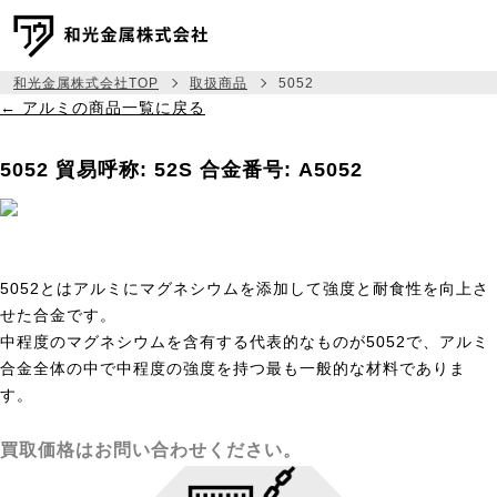
和光金属株式会社TOP
取扱商品
5052
← アルミの商品一覧に戻る
メッセージ
5052
貿易呼称: 52S
合金番号: A5052
事業紹介
取扱商品
相場建値情報
5052とはアルミにマグネシウムを添加して強度と耐食性を向上さ
せた合金です。
会社情報
中程度のマグネシウムを含有する代表的なものが5052で、アルミ
合金全体の中で中程度の強度を持つ最も一般的な材料でありま
採用情報
す。
045-444-6333
TEL:
買取価格はお問い合わせください。
お問い合わせ