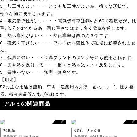
3：加工性がよい・・・とても加工性がよい為、様々な形状で、
様々な物に使用されます。
4：電気伝導性がよい・・・電気伝導率は銅の約60％程度だが、比
重が3分の1である為、同じ重さではより多く電気を通します。
5：熱伝導性がよい・・・熱伝導率は鉄の約３倍です。
6：磁気を帯びない・・・アルミは非磁性体で磁場に影響されませ
ん。
7：低温に強い・・・低温プラントのタンク等にも使用されます。
8：光や熱を反射する・・・磨くと熱や光をよく反射します。
9：毒性がない・・・無害・無臭です。
【用途】
52の主な用途は船舶、車両、建築用内外装、缶のエンド、圧力容
器、板金製品等があげられます。
アルミの関連商品
写真版
63S、サッシS
貿易呼称: Litho Sheet
貿易呼称: 6063 Extrusion