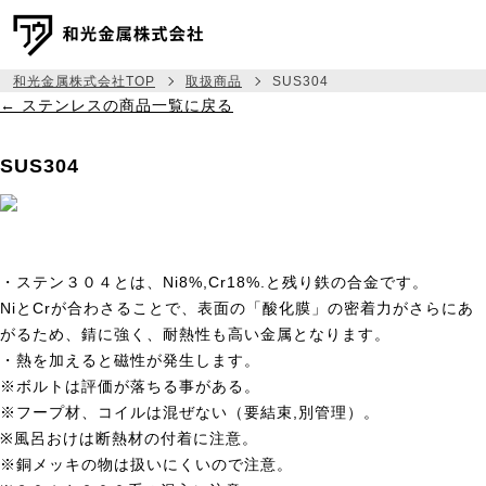
和光金属株式会社TOP
取扱商品
SUS304
← ステンレスの商品一覧に戻る
メッセージ
SUS304
事業紹介
取扱商品
相場建値情報
・ステン３０４とは、Ni8%,Cr18%.と残り鉄の合金です。
NiとCrが合わさることで、表面の「酸化膜」の密着力がさらにあ
会社情報
がるため、錆に強く、耐熱性も高い金属となります。
・熱を加えると磁性が発生します。
採用情報
※ボルトは評価が落ちる事がある。
※フープ材、コイルは混ぜない（要結束,別管理）。
045-444-6333
TEL:
※風呂おけは断熱材の付着に注意。
※銅メッキの物は扱いにくいので注意。
お問い合わせ