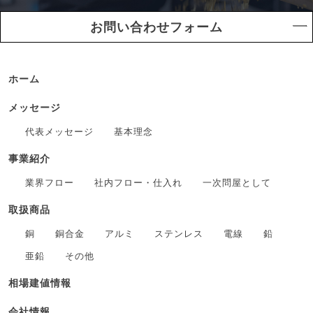
お問い合わせフォーム
ホーム
メッセージ
代表メッセージ
基本理念
事業紹介
業界フロー
社内フロー・仕入れ
一次問屋として
取扱商品
銅
銅合金
アルミ
ステンレス
電線
鉛
亜鉛
その他
相場建値情報
会社情報